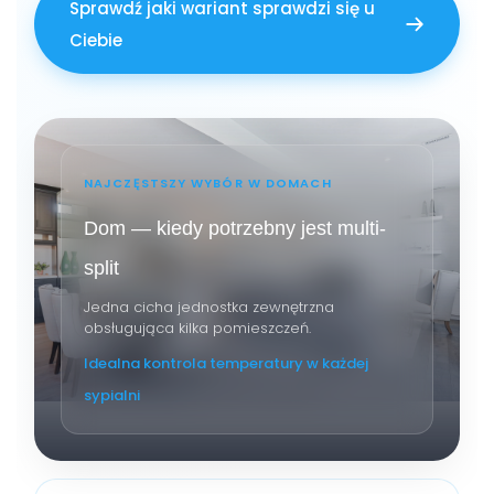
Sprawdź jaki wariant sprawdzi się u
Ciebie
NAJCZĘSTSZY WYBÓR W DOMACH
Dom — kiedy potrzebny jest multi-
split
Jedna cicha jednostka zewnętrzna
obsługująca kilka pomieszczeń.
Idealna kontrola temperatury w każdej
sypialni