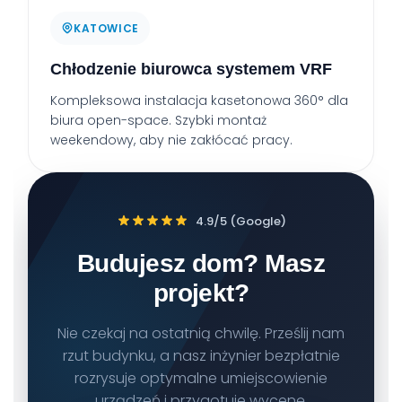
KATOWICE
Chłodzenie biurowca systemem VRF
Kompleksowa instalacja kasetonowa 360° dla
biura open-space. Szybki montaż
weekendowy, aby nie zakłócać pracy.
4.9/5 (Google)
Budujesz dom? Masz
projekt?
Nie czekaj na ostatnią chwilę. Prześlij nam
rzut budynku, a nasz inżynier bezpłatnie
rozrysuje optymalne umiejscowienie
urządzeń i przygotuje wycenę.