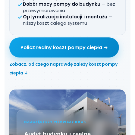
Dobór mocy pompy do budynku
— bez
przewymiarowania
Optymalizacja instalacji i montażu
—
niższy koszt całego systemu
Policz realny koszt pompy ciepła →
Zobacz, od czego naprawdę zależy koszt pompy
ciepła ↓
NAJCZĘSTSZY PIERWSZY KROK
Audyt budynku i realne