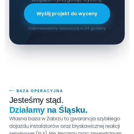
Wyślij projekt do wyceny
Odpowiadamy zazwyczaj w 24 godziny
BAZA OPERACYJNA
Jesteśmy stąd.
Działamy na Śląsku.
Własna baza w Zabrzu to gwarancja szybkiego
dojazdu instalatorów oraz błyskawicznej reakcji
serwisowej (SLA). Nie zlecamy prac zewnętrznym