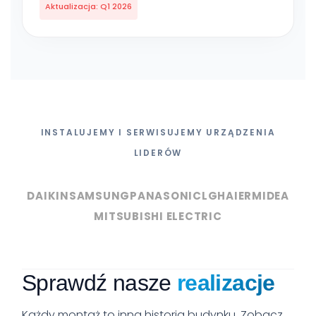
Aktualizacja: Q1 2026
INSTALUJEMY I SERWISUJEMY URZĄDZENIA
LIDERÓW
DAIKIN
SAMSUNG
PANASONIC
LG
HAIER
MIDEA
MITSUBISHI ELECTRIC
Sprawdź nasze
realizacje
Każdy montaż to inna historia budynku. Zobacz