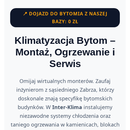
Rodzaje
▼
📍 DOJAZD DO BYTOMIA Z NASZEJ
BAZY: 0 ZŁ
Marki
▼
Klimatyzacja Bytom –
Usługi
▼
Montaż, Ogrzewanie i
Gdzie działamy
▼
Serwis
📍 Cały Śląsk (Strona Główna)
Omijaj wirtualnych monterów. Zaufaj
inżynierom z sąsiedniego Zabrza, którzy
Zabrze
doskonale znają specyfikę bytomskich
Katowice
budynków. W
Inter-Klima
instalujemy
niezawodne systemy chłodzenia oraz
Gliwice
taniego ogrzewania w kamienicach, blokach