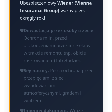
Ubezpieczeniowy
Wiener (Vienna
Insurance Group)
ważny przez
okrągły rok!
🛡️
Dewastacja przez osoby trzecie:
Ochrona m.in. przed
uszkodzeniami przez inne ekipy
w trakcie remontu (np. obicie
rusztowaniem) lub złodziei.
🛡️
Siły natury:
Pełna ochrona przed
przepięciami z sieci,
wyładowaniami
atmosferycznymi, gradem i
wiatrem.
🛡️
Imienny dokument:
Wraz z