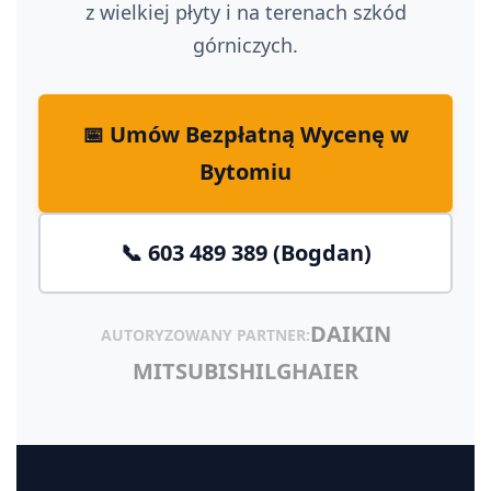
z wielkiej płyty i na terenach szkód
Ruda Śląska
górniczych.
Tychy
Chorzów
📅 Umów Bezpłatną Wycenę w
Bytomiu
Rybnik
Mikołów
📞 603 489 389 (Bogdan)
Tarnowskie Góry
DAIKIN
Bytom
AUTORYZOWANY PARTNER:
MITSUBISHI
LG
HAIER
Sosnowiec
Mysłowice