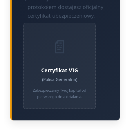
protokołem dostajesz oficjalny
certyfikat ubezpieczeniowy.
📄
Certyfikat VIG
(Polisa Generalna)
Zabezpieczamy Twój kapitał od
pierwszego dnia działania.