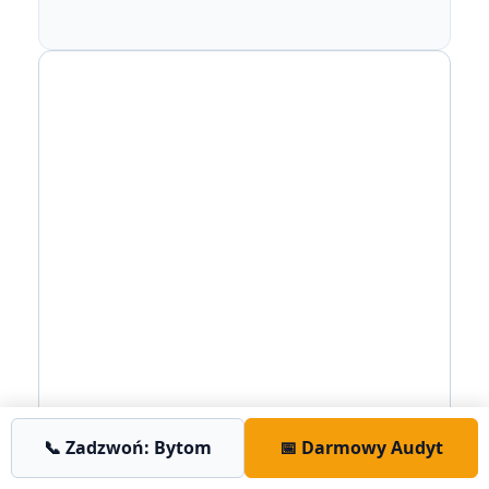
📞 Zadzwoń: Bytom
📅 Darmowy Audyt