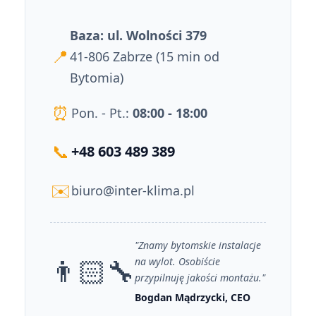
Baza: ul. Wolności 379
📍
41-806 Zabrze (15 min od
Bytomia)
⏰
Pon. - Pt.:
08:00 - 18:00
📞
+48 603 489 389
✉️
biuro@inter-klima.pl
"Znamy bytomskie instalacje
👨🏻‍🔧
na wylot. Osobiście
przypilnuję jakości montażu."
Bogdan Mądrzycki, CEO