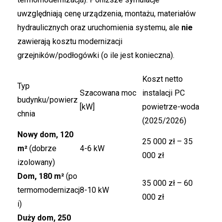
uwzględniają cenę urządzenia, montażu, materiałów
hydraulicznych oraz uruchomienia systemu, ale
nie
zawierają kosztu modernizacji
grzejników/podłogówki (o ile jest konieczna).
Koszt netto
Typ
Szacowana moc
instalacji PC
budynku/powierz
[kW]
powietrze-woda
chnia
(2025/2026)
Nowy dom, 120
25 000 zł – 35
m²
(dobrze
4-6 kW
000 zł
izolowany)
Dom, 180 m²
(po
35 000 zł – 60
termomodernizacj
8-10 kW
000 zł
i)
Duży dom, 250