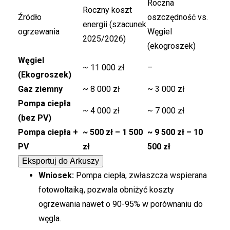
Roczna
Roczny koszt
Źródło
oszczędność vs.
energii (szacunek
ogrzewania
Węgiel
2025/2026)
(ekogroszek)
Węgiel
~ 11 000 zł
–
(Ekogroszek)
Gaz ziemny
~ 8 000 zł
~ 3 000 zł
Pompa ciepła
~ 4 000 zł
~ 7 000 zł
(bez PV)
Pompa ciepła +
~ 500 zł – 1 500
~ 9 500 zł – 10
PV
zł
500 zł
Eksportuj do Arkuszy
Wniosek:
Pompa ciepła, zwłaszcza wspierana
fotowoltaiką, pozwala obniżyć koszty
ogrzewania nawet o 90-95% w porównaniu do
węgla.