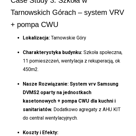
Case Study 3: Szkoła w
Tarnowskich Górach – system VRV
+ pompa CWU
Lokalizacja:
Tarnowskie Góry
Charakterystyka budynku:
Szkoła społeczna,
11 pomieszczeń, wentylacja z rekuperacją, ok
450m2.
Nasze Rozwiązanie:
System vrv Samsung
DVMS2 oparty na jednostkach
kasetonowych + pompa CWU dla kuchni i
sanitariatów.
Dodatkowo agregaty z AHU KIT
do central wentylacyjnych.
Koszty i Efekty: