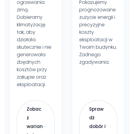
ogrzewania
Pokazujemy
zimą.
prognozowane
Dobieramy
zużycie energii i
klimatyzację
precyzyjne
tak, aby
koszty
działała
eksploatacji w
skutecznie i nie
Twoim budynku.
generowała
Żadnego
zbędnych
zgadywania.
kosztów przy
zakupie oraz
eksploatacji.
Zobac
Spraw
z
dź
warian
dobór i