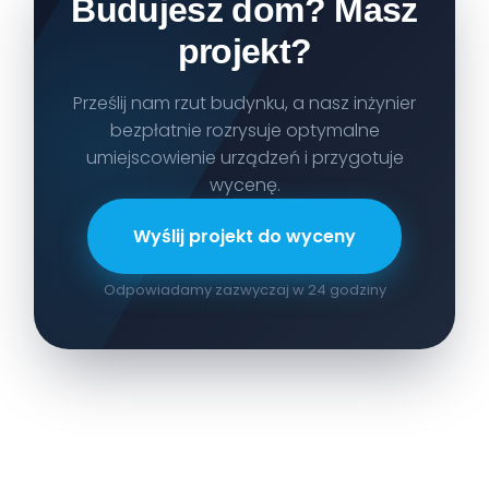
Budujesz dom? Masz
projekt?
Prześlij nam rzut budynku, a nasz inżynier
bezpłatnie rozrysuje optymalne
umiejscowienie urządzeń i przygotuje
wycenę.
Wyślij projekt do wyceny
Odpowiadamy zazwyczaj w 24 godziny