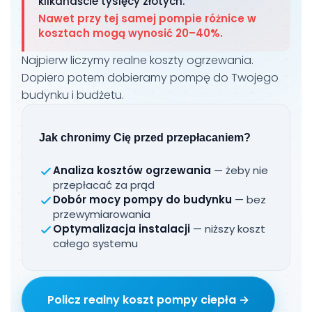
kilkanaście tysięcy złotych.
Nawet przy tej samej pompie różnice w
kosztach mogą wynosić 20–40%.
Najpierw liczymy realne koszty ogrzewania.
Dopiero potem dobieramy pompę do Twojego
budynku i budżetu.
Jak chronimy Cię przed przepłacaniem?
Analiza kosztów ogrzewania
— żeby nie
przepłacać za prąd
Dobór mocy pompy do budynku
— bez
przewymiarowania
Optymalizacja instalacji
— niższy koszt
całego systemu
Policz realny koszt pompy ciepła →