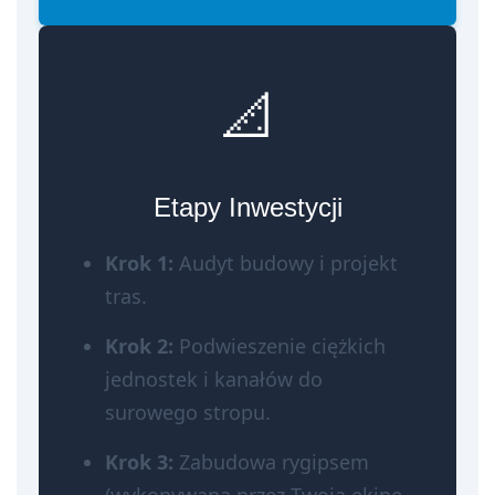
📐
Etapy Inwestycji
Krok 1:
Audyt budowy i projekt
tras.
Krok 2:
Podwieszenie ciężkich
jednostek i kanałów do
surowego stropu.
Krok 3:
Zabudowa rygipsem