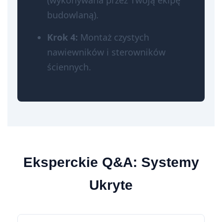
(wykonywana przez Twoją ekipę
budowlaną).
Krok 4:
Montaż czystych
nawiewników i sterowników
ściennych.
Eksperckie Q&A: Systemy
Ukryte